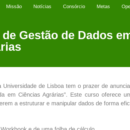
Missão
Notícias
Consórcio
Metas
Op
 de Gestão de Dados em
rias
a Universidade de Lisboa tem o prazer de anunciar
a em Ciências Agrárias”. Este curso oferece um
erem a estruturar e manipular dados de forma efici
Workbook e de uma folha de cálculo.